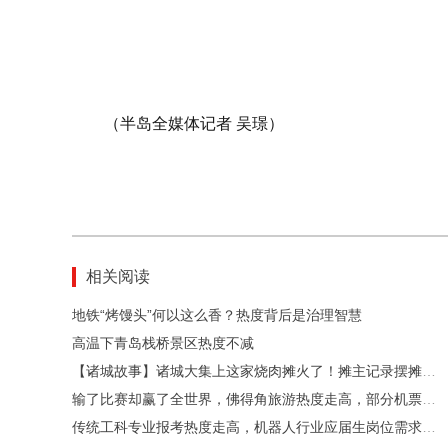
（半岛全媒体记者 吴璟）
相关阅读
地铁“烤馒头”何以这么香？热度背后是治理智慧
高温下青岛栈桥景区热度不减
【诸城故事】诸城大集上这家烧肉摊火了！摊主记录摆摊日常引来各地食客 以朴实日常留住地道诸城味道
输了比赛却赢了全世界，佛得角旅游热度走高，部分机票搜索量上涨184倍
传统工科专业报考热度走高，机器人行业应届生岗位需求增长83.8%