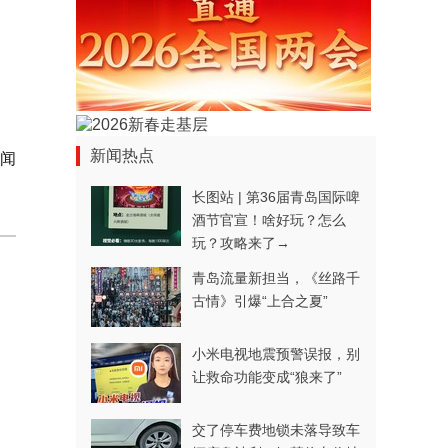
新闻热点
新闻
长图站 | 第36届青岛国际啤
酒节官宣！啥好玩？怎么
玩？攻略来了→
青岛流量新担当，《丝路千
古情》引爆“上合之夏”
小米电视地震预警误报，别
让救命功能变成“狼来了”
交了停车费地锁未落导致车