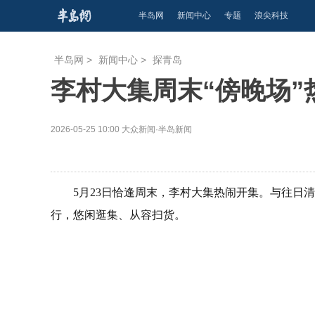
半岛网
新闻中心
专题
浪尖科技
半岛网
>
新闻中心
>
探青岛
李村大集周末“傍晚场”
2026-05-25 10:00
大众新闻·半岛新闻
5月23日恰逢周末，李村大集热闹开集。与往日
行，悠闲逛集、从容扫货。