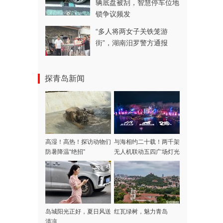
辆底盘被刮，智慧停车位地
锁争议频发
“多人将两女子关铁笼游
街”，湖南汨罗警方通报
探青岛新闻
高湿！高热！探访动物们
与海相约二十载！两千架
防暑降温“绝招”
无人机联动五四广场灯光
秀同频绽放，青岛极地
20周年开启海洋光影盛
宴！
岛城阳光正好，夏日风送
红瓦绿树，魅力青岛
清凉