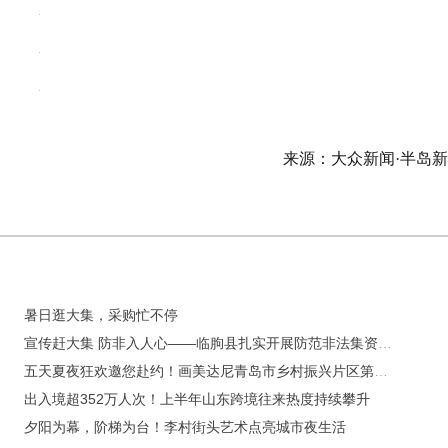
来源：大众新闻·半岛
暑日逛大集，采购忙不停
宣传赶大集 防非入人心——临朐县扎实开展防范非法集资“赶大集”宣传活动
五天夏夜狂欢邀您赴约！画美达尼青岛市乡村振兴片区第二届啤酒文化大集即将启幕
出入境超352万人次！上半年山东跨境往来热度持续攀升
夕阳为幕，阶梯为台！李村街头艺术点亮城市夜生活