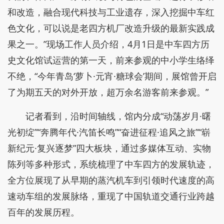
和改造，融合现代科技与工业遗存，深入挖掘中车红
色文化，可以说是老四方机厂改造升级的最新实践成
果之一。”现场工作人员介绍，4月1日是中车四方历
史文化馆试运营的第一天，前来参观的中小学生络绎
不绝，“今年青岛‘萝卜·元宵·糖球会’期间，展馆曾开启
了为期五天的对外开放，超万余名游客前来参观。”
记者看到，沿时间轴线，馆内分成“动荡岁月·曙
光初绽”“奔腾年代·汽笛长鸣”“奋进征程·追风之旅”“崭
新纪元·复兴逐梦”四大板块，通过多媒体互动、实物
陈列等多种形式，系统梳理了中车四方的发展轨迹，
全方位展现了从早期的蒸汽机车到引领时代速度的高
速动车组的发展脉络，重现了中国轨道交通行业跨越
百年的发展历程。