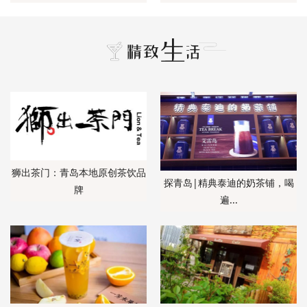
狮出茶门：青岛本地原创茶饮品
探青岛|精典泰迪的奶茶铺，喝
牌
遍...