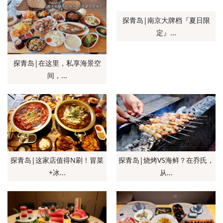
探青岛|南京大牌档『夏日限
定』...
探青岛|在这里，私享海景空
间，...
探青岛|这家店值得N刷！冒菜
探青岛|烧烤VS海鲜？在乔氏，
+冰...
从...