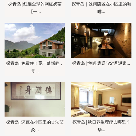
探青岛|红遍全球的网红奶茶
探青岛｜这间隐匿在小区里的咖
【一...
啡...
探青岛|免费住！觅一处恬静，
探青岛|“智能家居”VS“普通家...
寻...
探青岛|深藏在小区里的古法艾
探青岛|秋日养生理疗去哪里？
灸...
华...