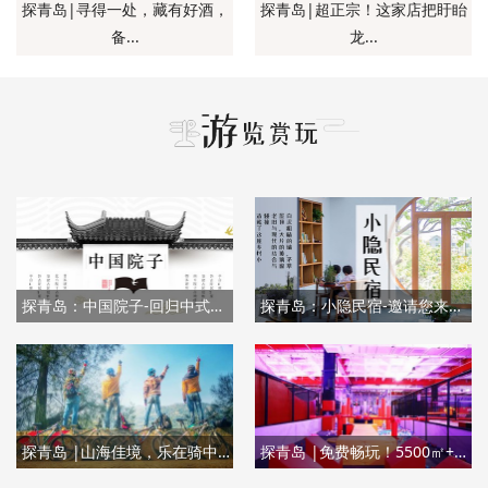
探青岛|寻得一处，藏有好酒，
探青岛|超正宗！这家店把盱眙
备...
龙...
探青岛：中国院子-回归中式园林生活
探青岛：小隐民宿-邀请您来收获江南水乡的浪漫和诗意
探青岛 |山海佳境，乐在骑中，本周六，与涵碧楼一“骑”出行，尽享沿途美景！
探青岛 |免费畅玩！5500㎡+的网红蹦床乐园开业就搞大事情！花式蹦床，沾沾墙，燃脂计划get!