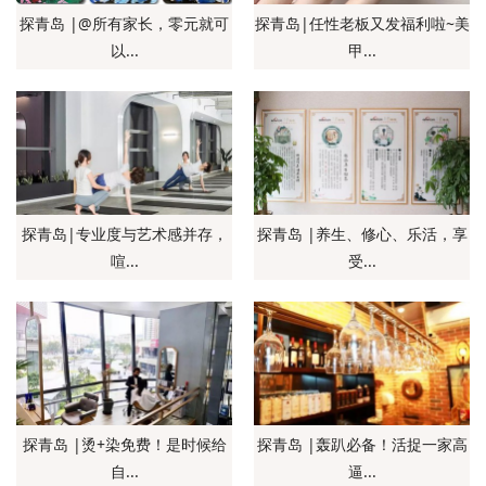
探青岛 |@所有家长，零元就可
探青岛|任性老板又发福利啦~美
以...
甲...
探青岛|专业度与艺术感并存，
探青岛 |养生、修心、乐活，享
喧...
受...
探青岛 |烫+染免费！是时候给
探青岛 |轰趴必备！活捉一家高
自...
逼...