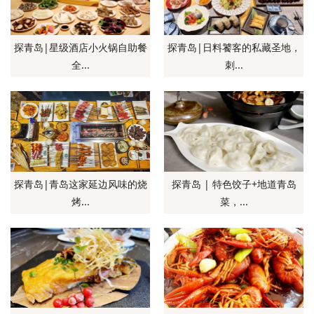
探青岛|星级酒店小火锅自助餐
探青岛|日料饕客的私藏圣地，
全...
刺...
探青岛|青岛这家延边风味的烧
探青岛 | 特色饺子+地道青岛
烤...
菜，...