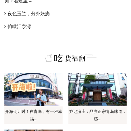
美？看这里→
夜色玉兰，分外妖娆
俯瞰汇泉湾
开海倒计时！在青岛，有一种幸
乔记渔庄：品尝正宗青岛味道，
福...
感...