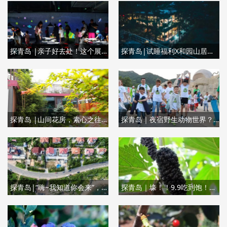
探青岛 |亲子好去处！这个展览藏在国信地下一层，却让无数孩子流连忘返~
探青岛|试睡福利X和园山居，这个仙气十足的自然天堂，给了很多人来青岛的理由
探青岛 |山间花房，素心之往，在这里体会“诗和远方”~
探青岛｜夜宿野生动物世界？没错！大象铲屎官、夜宿萌兽旁…开启神奇动物世界研学之旅！
探青岛|“嗨~我知道你会来”，来这里面朝大海，静享美好时光
探青岛｜壕！！9.9吃到饱！这家生态园30亩桑椹，六一、端午就来这了！初夏味道，如此''葚''好！